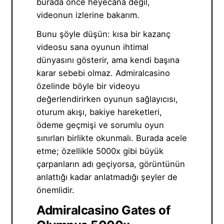
burada önce heyecana değil,
videonun izlerine bakarım.
Bunu şöyle düşün: kısa bir kazanç
videosu sana oyunun ihtimal
dünyasını gösterir, ama kendi başına
karar sebebi olmaz. Admiralcasino
özelinde böyle bir videoyu
değerlendirirken oyunun sağlayıcısı,
oturum akışı, bakiye hareketleri,
ödeme geçmişi ve sorumlu oyun
sınırları birlikte okunmalı. Burada acele
etme; özellikle 5000x gibi büyük
çarpanların adı geçiyorsa, görüntünün
anlattığı kadar anlatmadığı şeyler de
önemlidir.
Admiralcasino Gates of