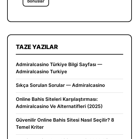
bonuslar
TAZE YAZILAR
Admiralcasino Türkiye Bilgi Sayfası —
Admiralcasino Turkiye
Sıkça Sorulan Sorular — Admiralcasino
Online Bahis Siteleri Karşılaştırması:
Admiralcasino Ve Alternatifleri (2025)
Güvenilir Online Bahis Sitesi Nasıl Seçilir? 8
Temel Kriter