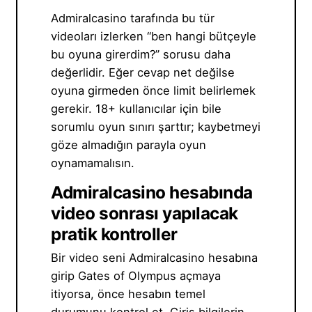
Admiralcasino tarafında bu tür
videoları izlerken “ben hangi bütçeyle
bu oyuna girerdim?” sorusu daha
değerlidir. Eğer cevap net değilse
oyuna girmeden önce limit belirlemek
gerekir. 18+ kullanıcılar için bile
sorumlu oyun sınırı şarttır; kaybetmeyi
göze almadığın parayla oyun
oynamamalısın.
Admiralcasino hesabında
video sonrası yapılacak
pratik kontroller
Bir video seni Admiralcasino hesabına
girip Gates of Olympus açmaya
itiyorsa, önce hesabın temel
durumunu kontrol et. Giriş bilgilerin