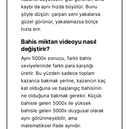
kaybı da aynı hızda büyütür. Bunu
şöyle düşün: çarpan seni yakalarsa
güzel görünür, yakalamazsa bütçe
hızla erir.
Bahis miktarı videoyu nasıl
değiştirir?
Aynı 5000x sonucu, farklı bahis
seviyelerinde farklı para karşılığı
üretir. Bu yüzden sadece toplam
kazanca bakmak yerine, kazancın kaç
kat olduğuna ve başlangıç bahisinin
ne olduğuna bakmak gerekir. Küçük
bahisle gelen 5000x ile yüksek
bahisle gelen 5000x duygusal olarak
aynı görünmeyebilir, ama
matematiksel ifade aynıdır.