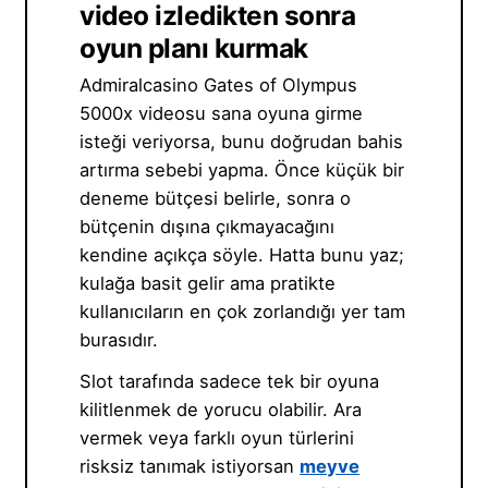
video izledikten sonra
oyun planı kurmak
Admiralcasino Gates of Olympus
5000x videosu sana oyuna girme
isteği veriyorsa, bunu doğrudan bahis
artırma sebebi yapma. Önce küçük bir
deneme bütçesi belirle, sonra o
bütçenin dışına çıkmayacağını
kendine açıkça söyle. Hatta bunu yaz;
kulağa basit gelir ama pratikte
kullanıcıların en çok zorlandığı yer tam
burasıdır.
Slot tarafında sadece tek bir oyuna
kilitlenmek de yorucu olabilir. Ara
vermek veya farklı oyun türlerini
risksiz tanımak istiyorsan
meyve