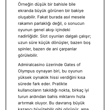
Örneğin düşük bir bahisle bile
ekranda büyük görünen bir bakiye
oluşabilir. Fakat burada asıl mesele
rakamın parlaklığı değil, o sonucun
oyunun genel akışı içindeki
nadirliğidir. Slot oyunları dalgalı çalışır;
uzun süre küçük dönüşler, bazen boş
spinler, bazen de ani çarpanlar
görülebilir.
Admiralcasino üzerinde Gates of
Olympus oynayan biri, bu oyunun
yüksek oynaklık hissi verdiğini kısa
sürede fark eder. Pratikte
kullanıcıların takıldığı nokta, birkaç iyi
turun ardından bahis miktarını hızla
artırmak oluyor. Bu davranış büyük
kazancı büyütebilir gibi görünür, ama