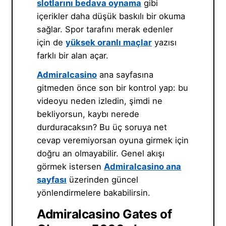
slotlarını bedava oynama
gibi
içerikler daha düşük baskılı bir okuma
sağlar. Spor tarafını merak edenler
için de
yüksek oranlı maçlar
yazısı
farklı bir alan açar.
Admiralcasino
ana sayfasına
gitmeden önce son bir kontrol yap: bu
videoyu neden izledin, şimdi ne
bekliyorsun, kaybı nerede
durduracaksın? Bu üç soruya net
cevap veremiyorsan oyuna girmek için
doğru an olmayabilir. Genel akışı
görmek istersen
Admiralcasino ana
sayfası
üzerinden güncel
yönlendirmelere bakabilirsin.
Admiralcasino Gates of