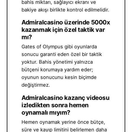
bahis miktarı, sağlayıcı ekranı ve
bakiye akışı birlikte kontrol edilmelidir.
Admiralcasino üzerinde 5000x
kazanmak için özel taktik var
mı?
Gates of Olympus gibi oyunlarda
sonucu garanti eden özel bir taktik
yoktur. Bahis yönetimi yalnızca
bütçeni korumaya yardım eder;
oyunun sonucunu kesin biçimde
değiştirmez.
Admiralcasino kazanç videosu
izledikten sonra hemen
oynamalı mıyım?
Hemen oynamak yerine önce bütçe,
süre ve kayıp limitini belirlemen daha