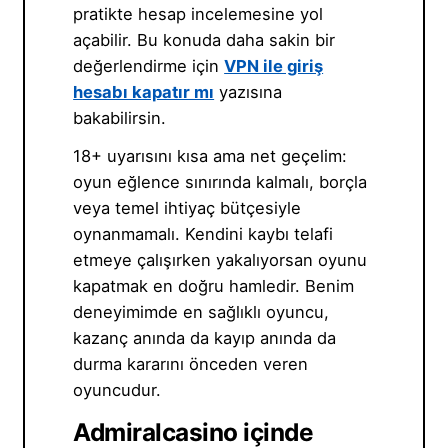
pratikte hesap incelemesine yol
açabilir. Bu konuda daha sakin bir
değerlendirme için
VPN ile giriş
hesabı kapatır mı
yazısına
bakabilirsin.
18+ uyarısını kısa ama net geçelim:
oyun eğlence sınırında kalmalı, borçla
veya temel ihtiyaç bütçesiyle
oynanmamalı. Kendini kaybı telafi
etmeye çalışırken yakalıyorsan oyunu
kapatmak en doğru hamledir. Benim
deneyimimde en sağlıklı oyuncu,
kazanç anında da kayıp anında da
durma kararını önceden veren
oyuncudur.
Admiralcasino içinde