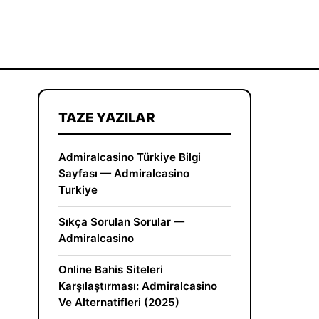
TAZE YAZILAR
Admiralcasino Türkiye Bilgi
Sayfası — Admiralcasino
Turkiye
Sıkça Sorulan Sorular —
Admiralcasino
Online Bahis Siteleri
Karşılaştırması: Admiralcasino
Ve Alternatifleri (2025)