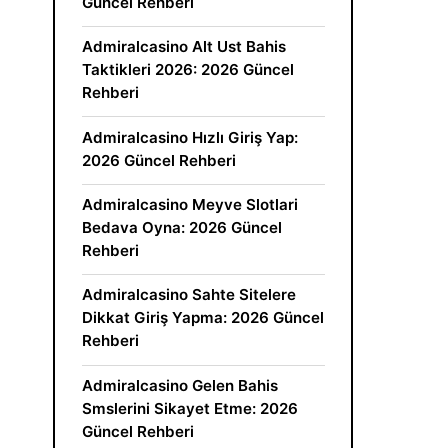
Güncel Rehberi
Admiralcasino Alt Ust Bahis
Taktikleri 2026: 2026 Güncel
Rehberi
Admiralcasino Hızlı Giriş Yap:
2026 Güncel Rehberi
Admiralcasino Meyve Slotlari
Bedava Oyna: 2026 Güncel
Rehberi
Admiralcasino Sahte Sitelere
Dikkat Giriş Yapma: 2026 Güncel
Rehberi
Admiralcasino Gelen Bahis
Smslerini Sikayet Etme: 2026
Güncel Rehberi