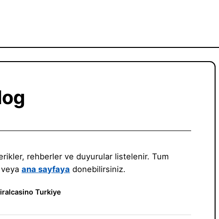
log
rikler, rehberler ve duyurular listelenir. Tum
r veya
ana sayfaya
donebilirsiniz.
iralcasino Turkiye