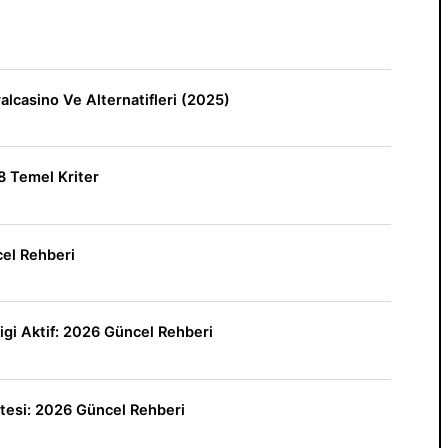
ralcasino Ve Alternatifleri (2025)
 8 Temel Kriter
cel Rehberi
gi Aktif: 2026 Güncel Rehberi
istesi: 2026 Güncel Rehberi