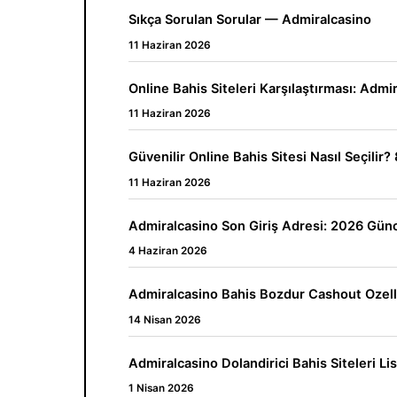
Sıkça Sorulan Sorular — Admiralcasino
11 Haziran 2026
Online Bahis Siteleri Karşılaştırması: Admi
11 Haziran 2026
Güvenilir Online Bahis Sitesi Nasıl Seçilir?
11 Haziran 2026
Admiralcasino Son Giriş Adresi: 2026 Gün
4 Haziran 2026
Admiralcasino Bahis Bozdur Cashout Ozelli
14 Nisan 2026
Admiralcasino Dolandirici Bahis Siteleri L
1 Nisan 2026