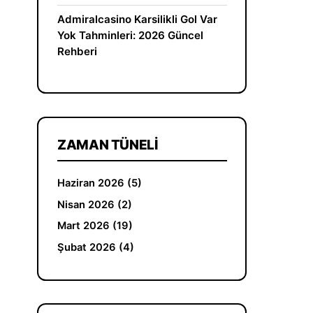
Admiralcasino Karsilikli Gol Var
Yok Tahminleri: 2026 Güncel
Rehberi
ZAMAN TÜNELI
Haziran 2026 (5)
Nisan 2026 (2)
Mart 2026 (19)
Şubat 2026 (4)