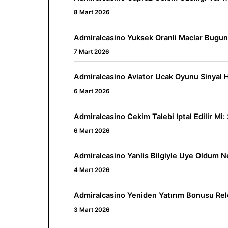
8 Mart 2026
Admiralcasino Yuksek Oranli Maclar Bugun
7 Mart 2026
Admiralcasino Aviator Ucak Oyunu Sinyal H
6 Mart 2026
Admiralcasino Cekim Talebi Iptal Edilir Mi
6 Mart 2026
Admiralcasino Yanlis Bilgiyle Uye Oldum 
4 Mart 2026
Admiralcasino Yeniden Yatırım Bonusu Re
3 Mart 2026